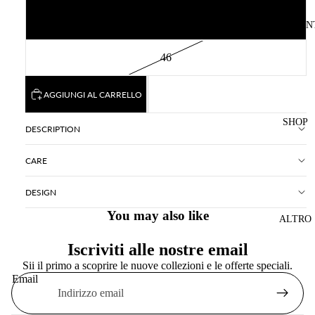
45
ACCOUN
46
AGGIUNGI AL CARRELLO
SHOP
DESCRIPTION
CARE
DESIGN
You may also like
ALTRO
Informativa sui rimborsi
Iscriviti alle nostre email
Sii il primo a scoprire le nuove collezioni e le offerte speciali.
Informativa sulla privacy
Email
Termini e condizioni del servizio
Recapiti