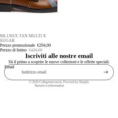
IN OFFERTA
ML1391X TAN MULTI X
SUGAR
Prezzo promozionale
€294,00
Prezzo di listino
€420,00
Informativa sui rimborsi
Iscriviti alle nostre email
Sii il primo a scoprire le nuove collezioni e le offerte speciali.
Informativa sulla privacy
Email
Termini e condizioni del servizio
Recapiti
© 2026
Collegemoccassin
, Powered by Shopify
Termini e informative