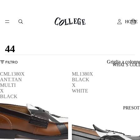
HOME
44
Griglia a colonn
FILTRO
WHAT'S COL
CML1380X
ML1380X
ANT.TAN
BLACK
MULTI
X
X
WHITE
BLACK
PRESOT