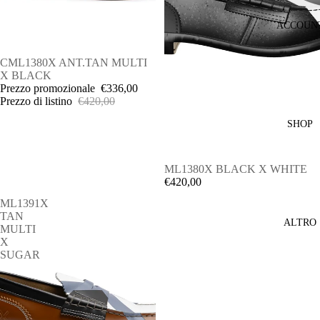
ACCOUN
IN OFFERTA
CML1380X ANT.TAN MULTI
X BLACK
Prezzo promozionale
€336,00
Prezzo di listino
€420,00
SHOP
ML1380X BLACK X WHITE
€420,00
ML1391X
TAN
ALTRO
MULTI
X
SUGAR